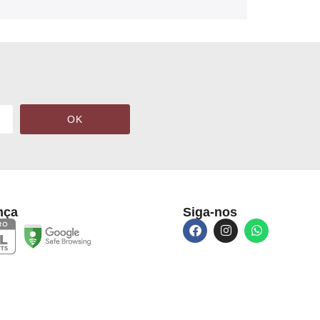
OK
nça
Siga-nos