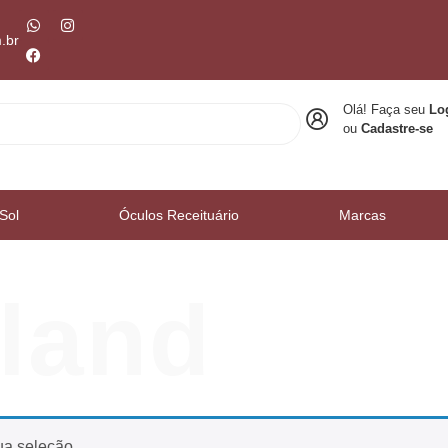
.br
Olá! Faça seu
Lo
ou
Cadastre-se
Sol
Óculos Receituário
Marcas
land
ua seleção.