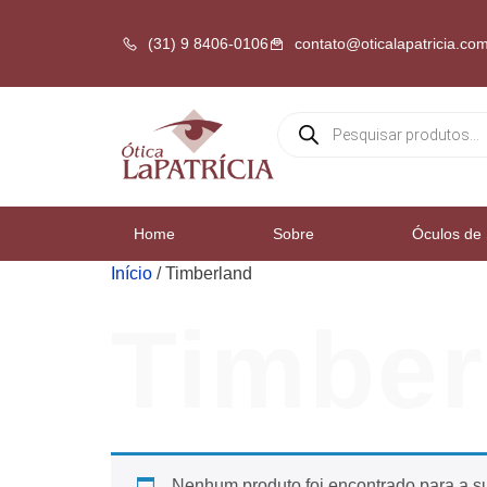
(31) 9 8406-0106
contato@oticalapatricia.com
Home
Sobre
Óculos de 
Início
/ Timberland
Timber
Nenhum produto foi encontrado para a s