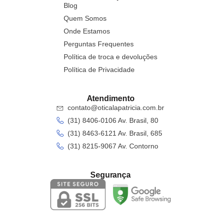
Blog
linhas retas
(0)
Quem Somos
Óculos receituário masculino
(1)
Onde Estamos
Óculos acetato
(1)
Perguntas Frequentes
linhas curvas
(1)
Política de troca e devoluções
linhas mistas
(0)
Política de Privacidade
linhas retas
(0)
Óculos metal
(0)
Atendimento
linhas curvas
(0)
contato@oticalapatricia.com.br
(31) 8406-0106 Av. Brasil, 80
⁠linhas mistas
(0)
(31) 8463-6121 Av. Brasil, 685
linhas retas
(0)
(31) 8215-9067 Av. Contorno
Óculos Titanium
(0)
linhas curvas
(0)
Segurança
linhas mistas
(0)
linhas retas
(0)
Oculos TST
(0)