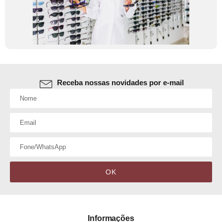
linhas curvas
(0)
⁠linhas mistas
(0)
⁠linhas retas
(0)
Óculos receituário infantil
(0)
Óculos acetato
(0)
linhas curvas
(0)
Receba nossas novidades por e-mail
⁠linhas mistas
(0)
linhas retas
(0)
Óculos metal
(0)
linhas curvas
(0)
⁠linhas mistas
(0)
⁠linhas retas
(0)
OK
Óculos Titanium
(0)
linhas curvas
(0)
linhas mistas
(0)
Informações