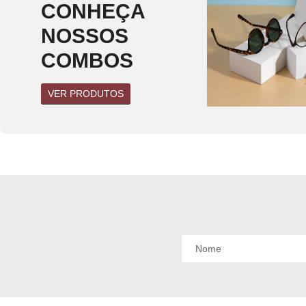
CONHEÇA
Óculos acetato
(0)
linhas curvas
(0)
NOSSOS
linhas mistas
(0)
COMBOS
linhas retas
(0)
VER PRODUTOS
Óculos metal
(0)
linhas curvas
(0)
⁠linhas mistas
(0)
linhas retas
(0)
Óculos Titanium
(0)
linhas curvas
(0)
linhas mistas
(0)
linhas retas
(0)
Óculos de sol
masculino
(0)
Óculos acetato
(0)
linhas curvas
(0)