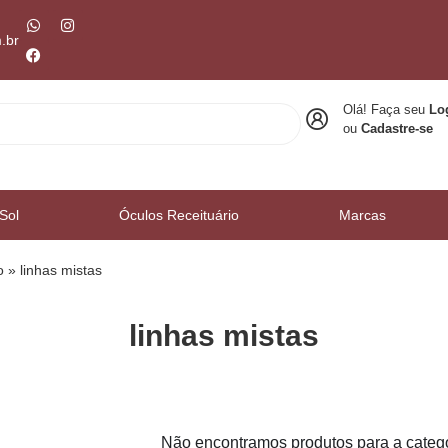
.br
Olá! Faça seu
Lo
ou
Cadastre-se
Sol
Óculos Receituário
Marcas
o
»
⁠linhas mistas
⁠linhas mistas
Não encontramos produtos para a catego