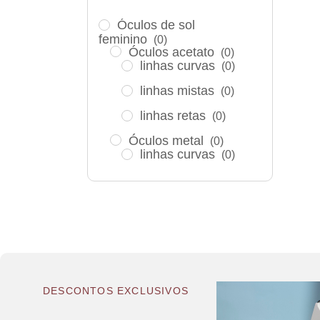
Óculos de sol
feminino
(0)
Óculos acetato
(0)
linhas curvas
(0)
⁠linhas mistas
(0)
linhas retas
(0)
Óculos metal
(0)
linhas curvas
(0)
linhas mistas
(0)
linhas retas
(0)
Óculos Titanium
(0)
linhas curvas
(0)
linhas mistas
(0)
DESCONTOS EXCLUSIVOS
⁠linhas retas
(0)
Óculos de sol infantil
(0)