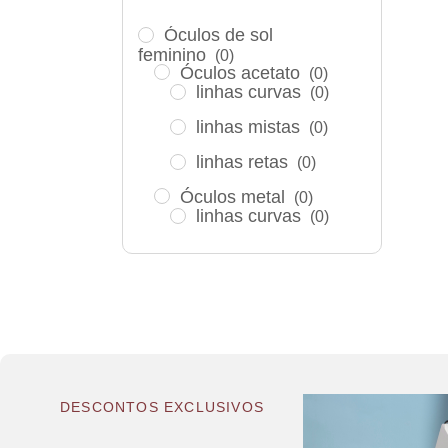
Óculos de sol
feminino
(0)
Óculos acetato
(0)
linhas curvas
(0)
⁠linhas mistas
(0)
linhas retas
(0)
Óculos metal
(0)
linhas curvas
(0)
linhas mistas
(0)
linhas retas
(0)
Óculos Titanium
(0)
linhas curvas
(0)
linhas mistas
(0)
DESCONTOS EXCLUSIVOS
⁠linhas retas
(0)
Óculos de sol infantil
(0)