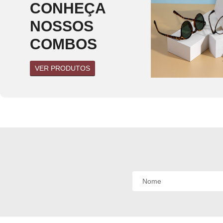
CONHEÇA
Óculos acetato
(0)
linhas curvas
(0)
NOSSOS
linhas mistas
(0)
COMBOS
linhas retas
(0)
VER PRODUTOS
Óculos metal
(0)
linhas curvas
(0)
⁠linhas mistas
(0)
linhas retas
(0)
Óculos Titanium
(0)
linhas curvas
(0)
linhas mistas
(0)
linhas retas
(0)
Óculos de sol
masculino
(0)
Óculos acetato
(0)
linhas curvas
(0)