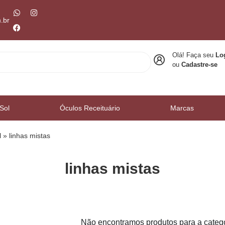
.br
Olá! Faça seu
Lo
ou
Cadastre-se
Sol
Óculos Receituário
Marcas
l
»
⁠linhas mistas
⁠linhas mistas
Não encontramos produtos para a catego