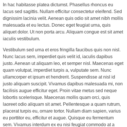
In hac habitasse platea dictumst. Phasellus rhoncus eu
lacus sed sagittis. Nullam efficitur consectetur eleifend. Sed
dignissim lacinia velit. Aenean quis odio sit amet nibh mollis
malesuada et eu lectus. Donec eget feugiat urna, quis
aliquet dolor. Ut non porta arcu. Aliquam congue est sit amet
iaculis vestibulum.
Vestibulum sed urna et eros fringilla faucibus quis non nisl.
Nunc lacus sem, imperdiet quis velit id, iaculis dapibus
justo. Aenean ut aliquam leo, et semper nisl. Maecenas eget
quam volutpat, imperdiet turpis a, vulputate sem. Nunc
ullamcorper et ipsum et hendrerit. Suspendisse at nisl id
justo aliquam suscipit. Vivamus dapibus malesuada mi, non
facilisis augue efficitur eget. Proin vitae metus sed neque
lobortis scelerisque. Maecenas mollis quam orci, quis
laoreet odio aliquam sit amet. Pellentesque a quam rutrum,
placerat turpis eu, ornare tortor. Nullam diam sapien, varius
eu porttitor eu, efficitur et augue. Quisque eu fermentum
sem. Vivamus interdum ex eu nisi feugiat commodo at a