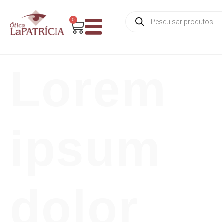
0
Lorem
ipsum
dolor