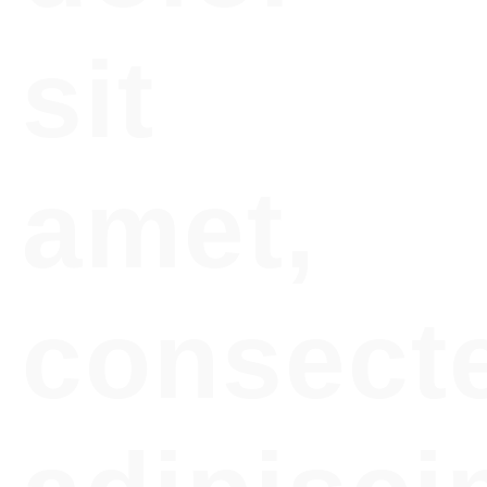
sit
amet,
consect